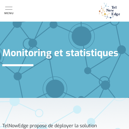
Aller au contenu principal
Monitoring et statistiques
TelNowEdge propose de déployer la solution